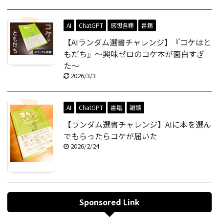
AI
ChatGPT
感想各種
書籍
【AIランダム選書チャレンジ】『コケはと
もだち』～興味ゼロのコケ本が面白すぎ
た～
2026/3/3
AI
ChatGPT
書籍
雑談
【ランダム選書チャレンジ】AIに本を選ん
でもらったらコケが届いた
2026/2/24
Sponsored Link