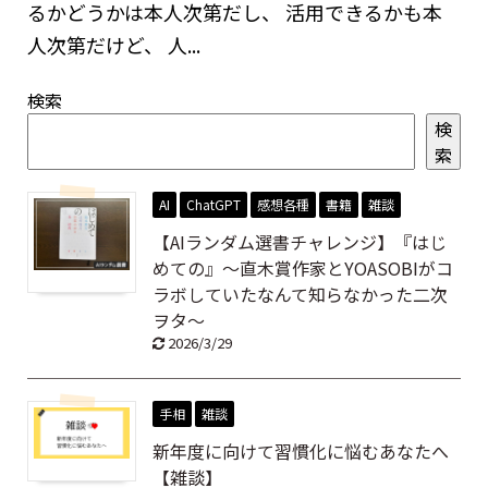
るかどうかは本人次第だし、 活用できるかも本
人次第だけど、 人...
検索
検
索
AI
ChatGPT
感想各種
書籍
雑談
【AIランダム選書チャレンジ】『はじ
めての』～直木賞作家とYOASOBIがコ
ラボしていたなんて知らなかった二次
ヲタ～
2026/3/29
手相
雑談
新年度に向けて習慣化に悩むあなたへ
【雑談】