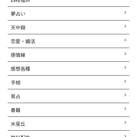
夢占い
天中殺
恋愛・婚活
感情線
感想各種
手相
易占
書籍
水星丘