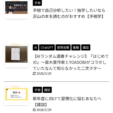
手相
手相で自己分析したい！独学したいなら
沢山の本を読むのがおすすめ【手相学】
AI
ChatGPT
感想各種
書籍
雑談
【AIランダム選書チャレンジ】『はじめて
の』～直木賞作家とYOASOBIがコラボし
ていたなんて知らなかった二次ヲタ～
2026/3/29
手相
雑談
新年度に向けて習慣化に悩むあなたへ
【雑談】
2026/3/29