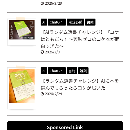
2026/3/29
AI
ChatGPT
感想各種
書籍
【AIランダム選書チャレンジ】『コケ
はともだち』～興味ゼロのコケ本が面
白すぎた～
2026/3/3
AI
ChatGPT
書籍
雑談
【ランダム選書チャレンジ】AIに本を
選んでもらったらコケが届いた
2026/2/24
Sponsored Link