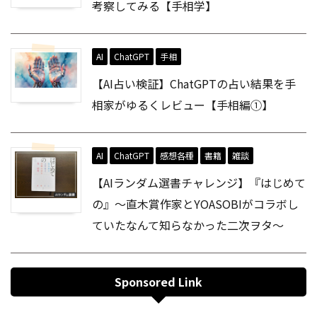
考察してみる【手相学】
AI
ChatGPT
手相
【AI占い検証】ChatGPTの占い結果を手
相家がゆるくレビュー【手相編①】
AI
ChatGPT
感想各種
書籍
雑談
【AIランダム選書チャレンジ】『はじめて
の』～直木賞作家とYOASOBIがコラボし
ていたなんて知らなかった二次ヲタ～
Sponsored Link