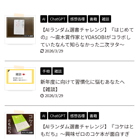
AI
ChatGPT
感想各種
書籍
雑談
【AIランダム選書チャレンジ】『はじめて
の』～直木賞作家とYOASOBIがコラボし
ていたなんて知らなかった二次ヲタ～
2026/3/29
手相
雑談
新年度に向けて習慣化に悩むあなたへ
【雑談】
2026/3/29
AI
ChatGPT
感想各種
書籍
【AIランダム選書チャレンジ】『コケはと
もだち』～興味ゼロのコケ本が面白すぎ