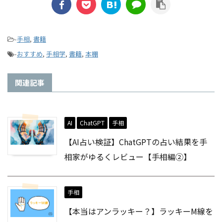
-
手相
,
書籍
-
おすすめ
,
手相学
,
書籍
,
本棚
関連記事
AI
ChatGPT
手相
【AI占い検証】ChatGPTの占い結果を手
相家がゆるくレビュー【手相編②】
手相
【本当はアンラッキー？】ラッキーМ線を