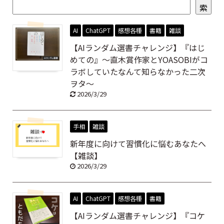
索
AI
ChatGPT
感想各種
書籍
雑談
【AIランダム選書チャレンジ】『はじ
めての』～直木賞作家とYOASOBIがコ
ラボしていたなんて知らなかった二次
ヲタ～
2026/3/29
手相
雑談
新年度に向けて習慣化に悩むあなたへ
【雑談】
2026/3/29
AI
ChatGPT
感想各種
書籍
【AIランダム選書チャレンジ】『コケ