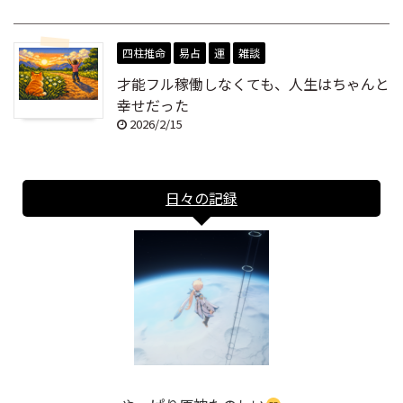
四柱推命
易占
運
雑談
才能フル稼働しなくても、人生はちゃんと
幸せだった
2026/2/15
日々の記録