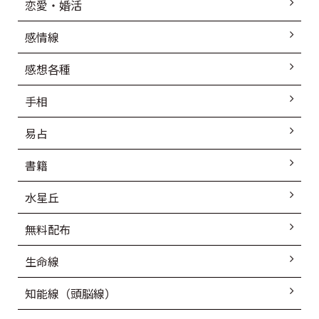
恋愛・婚活
感情線
感想各種
手相
易占
書籍
水星丘
無料配布
生命線
知能線（頭脳線）