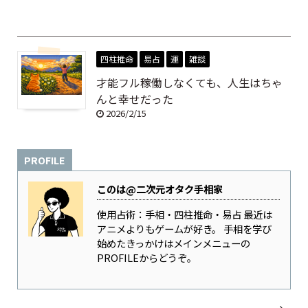
四柱推命
易占
運
雑談
才能フル稼働しなくても、人生はちゃ
んと幸せだった
2026/2/15
PROFILE
このは@二次元オタク手相家
使用占術：手相・四柱推命・易占 最近は
アニメよりもゲームが好き。 手相を学び
始めたきっかけはメインメニューの
PROFILEからどうぞ。