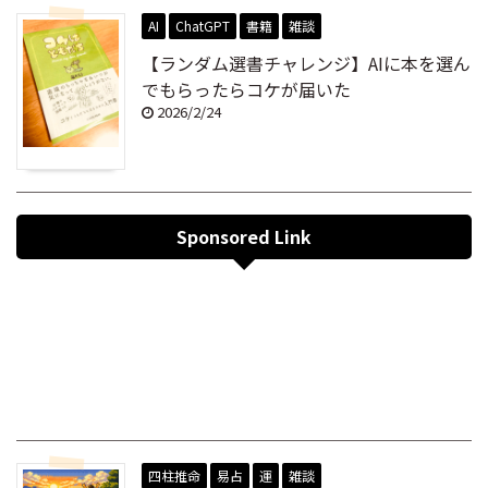
AI
ChatGPT
書籍
雑談
【ランダム選書チャレンジ】AIに本を選ん
でもらったらコケが届いた
2026/2/24
Sponsored Link
四柱推命
易占
運
雑談