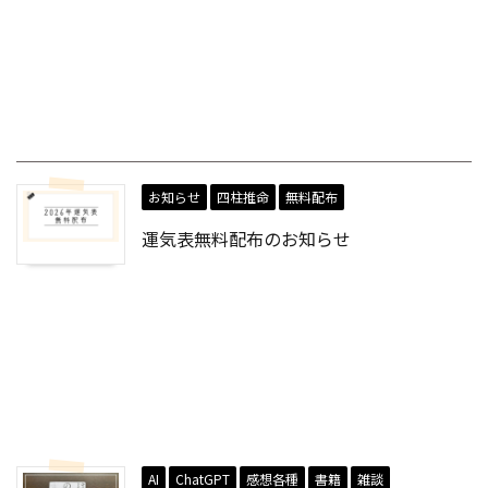
お知らせ
四柱推命
無料配布
運気表無料配布のお知らせ
PREV
2024年7月の運気『自分自身に試練を与えて進化す
る』
NEXT
2024年9月の運気『結果を受け入れる』
AI
ChatGPT
感想各種
書籍
雑談