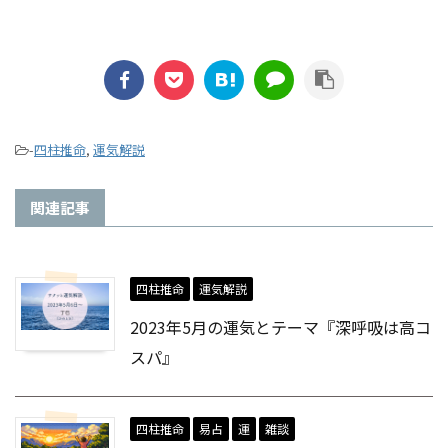
-
四柱推命
,
運気解説
関連記事
四柱推命
運気解説
2023年5月の運気とテーマ『深呼吸は高コ
スパ』
四柱推命
易占
運
雑談