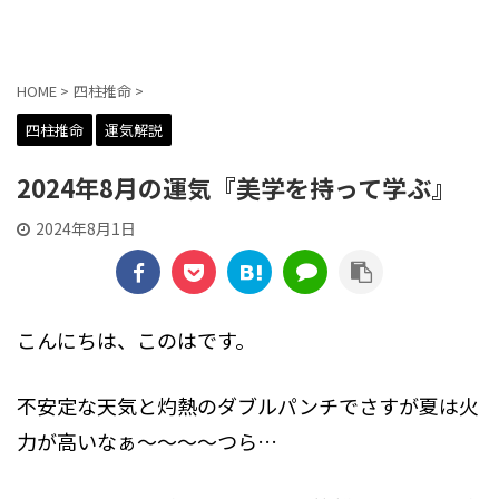
貼交帖 -はりまぜちょう-
HOME
>
四柱推命
>
四柱推命
運気解説
2024年8月の運気『美学を持って学ぶ』
2024年8月1日
こんにちは、このはです。
不安定な天気と灼熱のダブルパンチでさすが夏は火
力が高いなぁ～～～～つら…