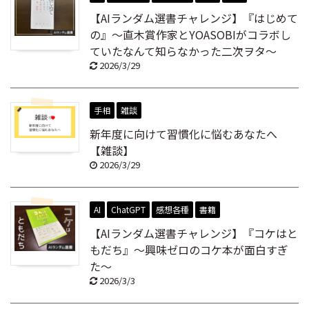
【AIランダム選書チャレンジ】『はじめて
の』～直木賞作家とYOASOBIがコラボし
ていたなんて知らなかった二次ヲタ～
2026/3/29
手相
雑談
新年度に向けて習慣化に悩むあなたへ
【雑談】
2026/3/29
AI
ChatGPT
感想各種
書籍
【AIランダム選書チャレンジ】『コケはと
もだち』～興味ゼロのコケ本が面白すぎ
た～
2026/3/3