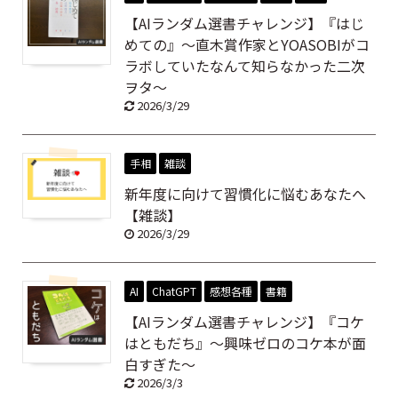
【AIランダム選書チャレンジ】『はじ
めての』～直木賞作家とYOASOBIがコ
ラボしていたなんて知らなかった二次
ヲタ～
2026/3/29
手相
雑談
新年度に向けて習慣化に悩むあなたへ
【雑談】
2026/3/29
AI
ChatGPT
感想各種
書籍
【AIランダム選書チャレンジ】『コケ
はともだち』～興味ゼロのコケ本が面
白すぎた～
2026/3/3