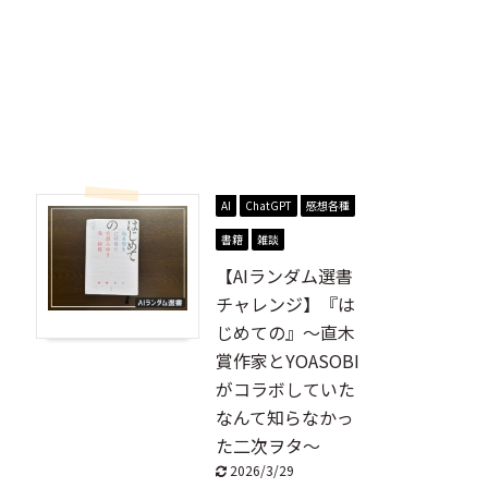
AI
ChatGPT
感想各種
書籍
雑談
【AIランダム選書
チャレンジ】『は
じめての』～直木
賞作家とYOASOBI
がコラボしていた
なんて知らなかっ
た二次ヲタ～
2026/3/29