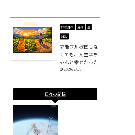
四柱推命
易占
運
雑談
才能フル稼働しな
くても、人生はち
ゃんと幸せだった
2026/2/15
日々の記録