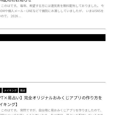
、このはです。 毎年、希望する方には運気表を無料配布しておりました。 今
のDMや個人メール・LINEなどで個別にお渡ししていましたが、 いまはSNSを
、 2026 ...
T
メイキング
易占
tGPT×易占い】完全オリジナルおみくじアプリの作り方を
イキング】
、このはです。 突然ですが、自分用に易おみくじアプリを作りましたので、