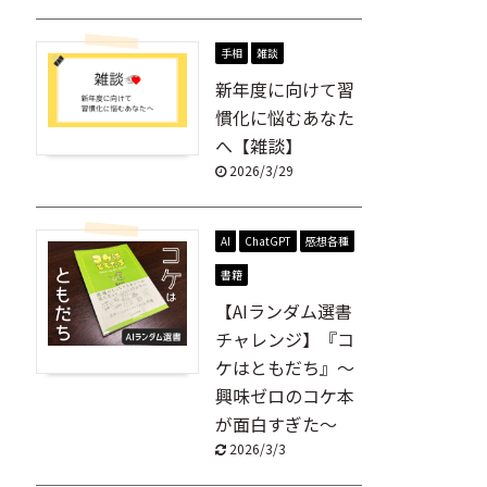
手相
雑談
新年度に向けて習
慣化に悩むあなた
へ【雑談】
2026/3/29
AI
ChatGPT
感想各種
書籍
【AIランダム選書
チャレンジ】『コ
ケはともだち』～
興味ゼロのコケ本
が面白すぎた～
2026/3/3