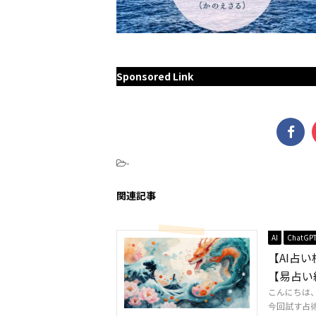
Sponsored Link
-
関連記事
AI
ChatGP
【AI占
【易占い
こんにちは
今回試す占術