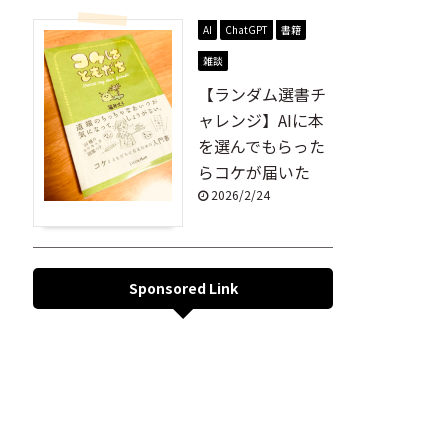
AI
ChatGPT
書籍
雑談
【ランダム選書チ
ャレンジ】AIに本
を選んでもらった
らコケが届いた
2026/2/24
Sponsored Link