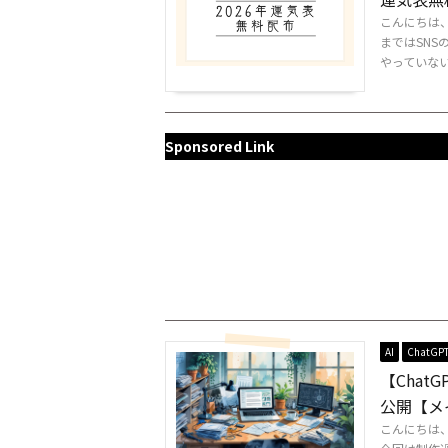
こんにちは
まではSNS
やっていないので
Sponsored Link
AI
ChatGP
【Cha
公開【メ
こんにちは