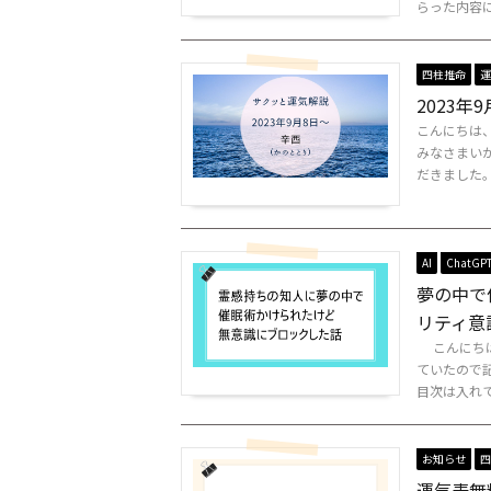
らった内容に
四柱推命
運
2023
こんにちは
みなさまいか
だきました。ﾈ
AI
ChatGP
夢の中で
リティ意
こんにちは
ていたので
目次は入れて
お知らせ
四
運気表無