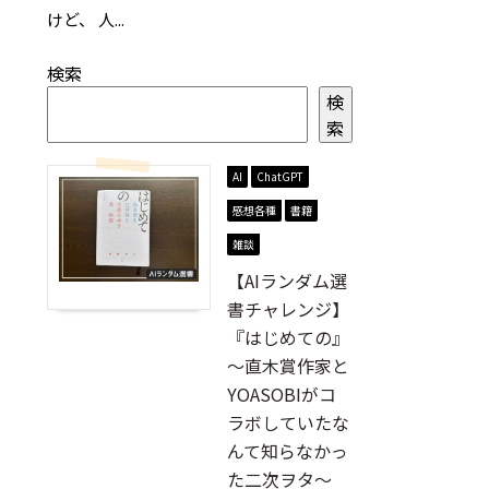
けど、 人...
検索
検
索
AI
ChatGPT
感想各種
書籍
雑談
【AIランダム選
書チャレンジ】
『はじめての』
～直木賞作家と
YOASOBIがコ
ラボしていたな
んて知らなかっ
た二次ヲタ～