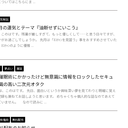
ついてはこちらにま ...
気解説
年9月の運気とテーマ『油断せずにいこう』
、このはです。残暑が厳しすぎて、もっと優しくして……と思う日々ですが、
がお過ごしでしょうか。 先月は「ﾈｺﾁｬﾝを見習う」事をおすすめさせていた
ｺﾁｬﾝのように優雅 ...
T
夢占い
雑談
催眠術にかかったけど無意識に情報をロックしたセキュ
識の高い二次元オタク
、このはです。 先日、面白いというか興味深い夢を見てわりと明確に覚え
記録も兼ねてお話しようと思います。 めちゃくちゃ個人的な話なのであえて
いません。 なので読みに ...
柱推命
無料配布
料配布のお知らせ