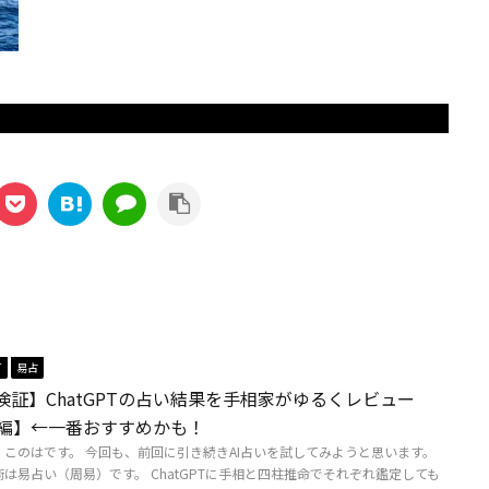
T
易占
い検証】ChatGPTの占い結果を手相家がゆるくレビュー
編】←一番おすすめかも！
、このはです。 今回も、前回に引き続きAI占いを試してみようと思います。
は易占い（周易）です。 ChatGPTに手相と四柱推命でそれぞれ鑑定しても