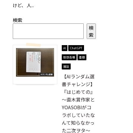
けど、 人...
検索
検
索
AI
ChatGPT
感想各種
書籍
雑談
【AIランダム選
書チャレンジ】
『はじめての』
～直木賞作家と
YOASOBIがコ
ラボしていたな
んて知らなかっ
た二次ヲタ～