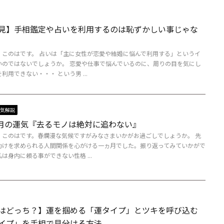
見】手相鑑定や占いを利用するのは恥ずかしい事じゃな
、このはです。 占いは「主に女性が恋愛や結婚に悩んで利用する」というイ
いのではないでしょうか。 恋愛や仕事で悩んでいるのに、周りの目を気にし
利用できない・・・ という男 ...
気解説
年4月の運気『去るモノは絶対に追わない』
、このはです。春爛漫な気候ですがみなさまいかがお過ごしでしょうか。 先
助けを求められる人間関係を心がける一ヵ月でした。振り返ってみていかがで
は身内に頼る事ができない性格 ...
はどっち？】運を掴める「運タイプ」とツキを呼び込む
イプ」を手相で見分ける方法