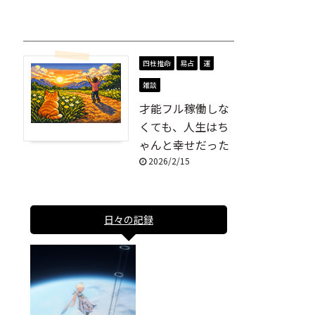
四柱推命
易占
運
雑談
才能フル稼働しな
くても、人生はち
ゃんと幸せだった
2026/2/15
日々の記録