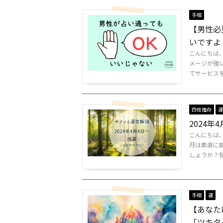
手相
【男性必
いですよ
こんにちは
メージが強
てサービスを
四柱推命
運
2024
こんにちは
月は素直に
しょうか？私
手相
運
【あなた
「ツキタ