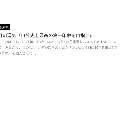
気解説
年2月の運気『自分史上最高の第一印象を目指せ』
このはです。2025年、気が付いたらもう1か月経過しちゃってますね……は
さて、みなさま。この1か月、何が起きましたか？だいたい1月に起きる事は1年
す。 私個人として ...