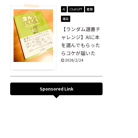
AI
ChatGPT
書籍
雑談
【ランダム選書チ
ャレンジ】AIに本
を選んでもらった
らコケが届いた
2026/2/24
Sponsored Link