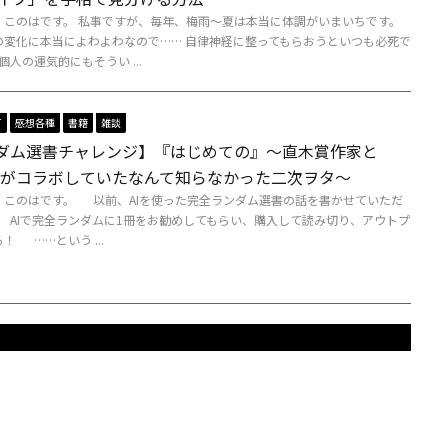
、このはです。 私事ですが、毎年、梅雨～夏は本当に体調がいまいちです。
の変化に本当によわよわなので…… 自律神経に整ってもらおうといつも必死で
人の運気的にもそうい ...
T
感想各種
書籍
雑談
ンダム選書チャレンジ】『はじめての』～直木賞作家と
OBIがコラボしていたなんて知らなかった二次ヲタ～
、このはです。 以前、AIを使った完全ランダム選書の話を書かせていただ
 AIで完全ランダムに1冊をお勧めしてもらい、購入して読み切り、アウトプ
！ ……という ...