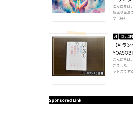
こんにちは
気圧や気温
す（笑） 個
AI
ChatGP
【AIラ
YOAS
こんにちは
きました。
ットまでする
Sponsored Link