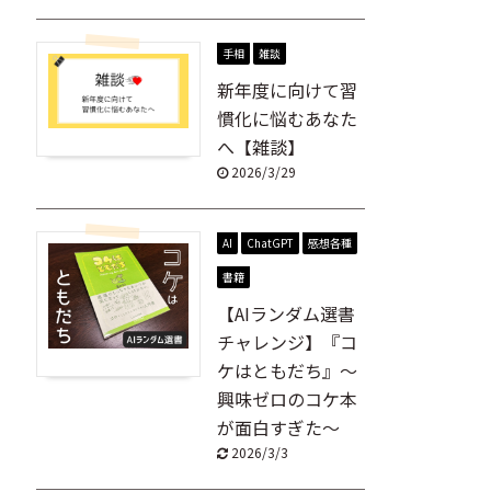
手相
雑談
新年度に向けて習
慣化に悩むあなた
へ【雑談】
2026/3/29
AI
ChatGPT
感想各種
書籍
【AIランダム選書
チャレンジ】『コ
ケはともだち』～
興味ゼロのコケ本
が面白すぎた～
2026/3/3