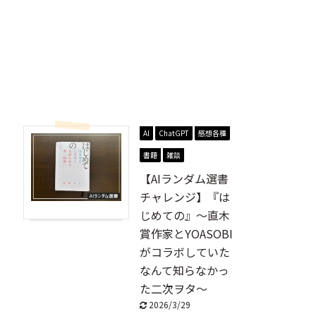
AI
ChatGPT
感想各種
書籍
雑談
【AIランダム選書
チャレンジ】『は
じめての』～直木
賞作家とYOASOBI
がコラボしていた
なんて知らなかっ
た二次ヲタ～
2026/3/29