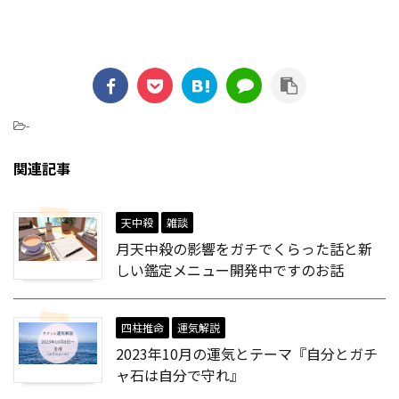
-
関連記事
天中殺
雑談
月天中殺の影響をガチでくらった話と新
しい鑑定メニュー開発中ですのお話
四柱推命
運気解説
2023年10月の運気とテーマ『自分とガチ
ャ石は自分で守れ』