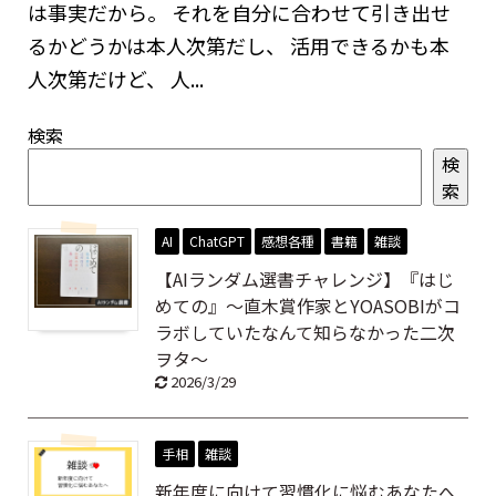
は事実だから。 それを自分に合わせて引き出せ
るかどうかは本人次第だし、 活用できるかも本
人次第だけど、 人...
検索
検
索
AI
ChatGPT
感想各種
書籍
雑談
【AIランダム選書チャレンジ】『はじ
めての』～直木賞作家とYOASOBIがコ
ラボしていたなんて知らなかった二次
ヲタ～
2026/3/29
手相
雑談
新年度に向けて習慣化に悩むあなたへ