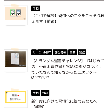
手相
【手相で解説】習慣化のコツをこっそり教
えます【前編】
AI
ChatGPT
感想各種
書籍
雑談
【AIランダム選書チャレンジ】『はじめて
の』～直木賞作家とYOASOBIがコラボし
ていたなんて知らなかった二次ヲタ～
2026/3/29
手相
雑談
新年度に向けて習慣化に悩むあなたへ
【雑談】