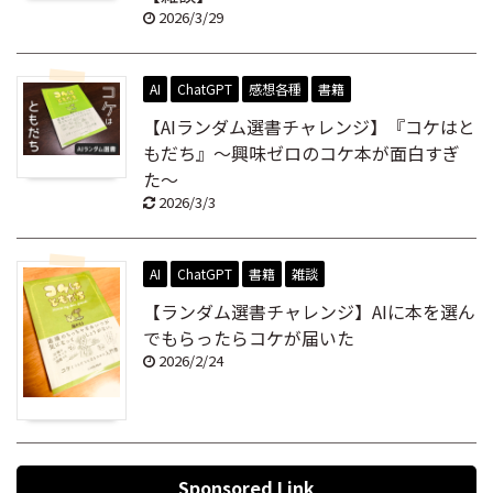
2026/3/29
AI
ChatGPT
感想各種
書籍
【AIランダム選書チャレンジ】『コケはと
もだち』～興味ゼロのコケ本が面白すぎ
た～
2026/3/3
AI
ChatGPT
書籍
雑談
【ランダム選書チャレンジ】AIに本を選ん
でもらったらコケが届いた
2026/2/24
Sponsored Link