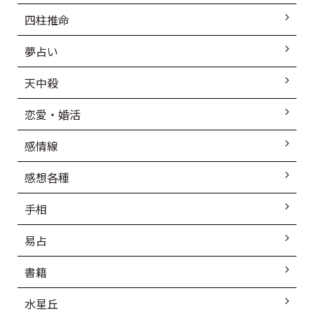
四柱推命
夢占い
天中殺
恋愛・婚活
感情線
感想各種
手相
易占
書籍
水星丘