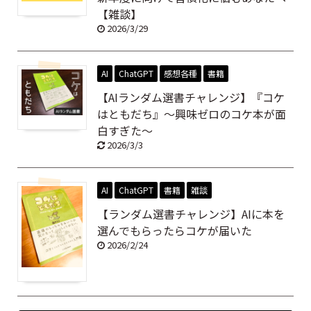
【雑談】
2026/3/29
AI
ChatGPT
感想各種
書籍
【AIランダム選書チャレンジ】『コケ
はともだち』～興味ゼロのコケ本が面
白すぎた～
2026/3/3
AI
ChatGPT
書籍
雑談
【ランダム選書チャレンジ】AIに本を
選んでもらったらコケが届いた
2026/2/24