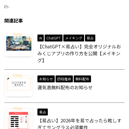
-
関連記事
AI
ChatGPT
メイキング
易占
【ChatGPT×易占い】完全オリジナルお
みくじアプリの作り方を公開【メイキン
グ】
お知らせ
四柱推命
無料配布
運気表無料配布のお知らせ
易占
【易占い】2026年を易で占ったら眩しす
ぎてサングラス必須案件