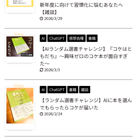
新年度に向けて習慣化に悩むあなたへ
【雑談】
2026/3/29
AI
ChatGPT
感想各種
書籍
【AIランダム選書チャレンジ】『コケはと
もだち』～興味ゼロのコケ本が面白すぎ
た～
2026/3/3
AI
ChatGPT
書籍
雑談
【ランダム選書チャレンジ】AIに本を選ん
でもらったらコケが届いた
2026/2/24