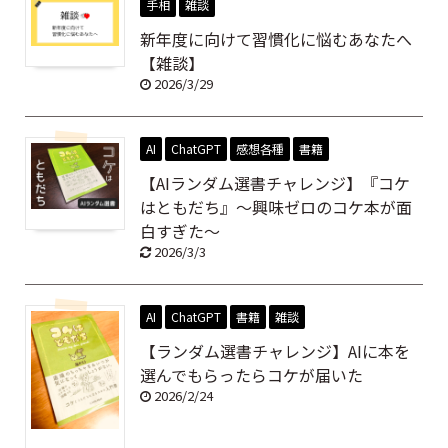
手相
雑談
新年度に向けて習慣化に悩むあなたへ
【雑談】
2026/3/29
AI
ChatGPT
感想各種
書籍
【AIランダム選書チャレンジ】『コケ
はともだち』～興味ゼロのコケ本が面
白すぎた～
2026/3/3
AI
ChatGPT
書籍
雑談
【ランダム選書チャレンジ】AIに本を
選んでもらったらコケが届いた
2026/2/24