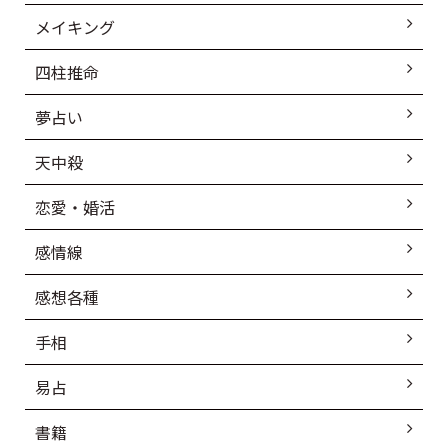
メイキング
四柱推命
夢占い
天中殺
恋愛・婚活
感情線
感想各種
手相
易占
書籍