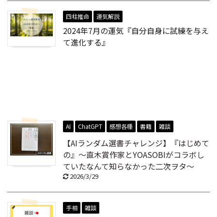
四柱推命
運気解説
2024年7月の運気『自分自身に試練を与え
て進化する』
PREV
憑き物が取れたようなスッキリ感！
NEXT
『最短最速』
AI
ChatGPT
感想各種
書籍
雑談
【AIランダム選書チャレンジ】『はじめて
の』～直木賞作家とYOASOBIがコラボし
ていたなんて知らなかった二次ヲタ～
2026/3/29
手相
雑談