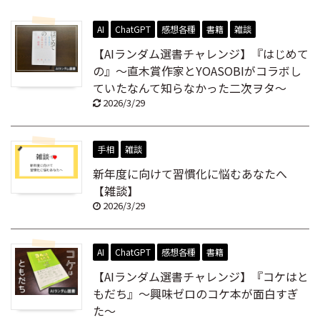
AI
ChatGPT
感想各種
書籍
雑談
【AIランダム選書チャレンジ】『はじめて
の』～直木賞作家とYOASOBIがコラボし
ていたなんて知らなかった二次ヲタ～
2026/3/29
手相
雑談
新年度に向けて習慣化に悩むあなたへ
【雑談】
2026/3/29
AI
ChatGPT
感想各種
書籍
【AIランダム選書チャレンジ】『コケはと
もだち』～興味ゼロのコケ本が面白すぎ
た～