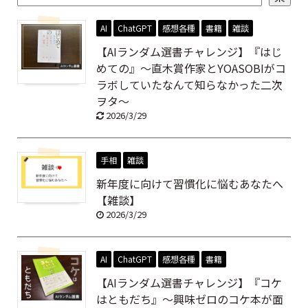
AI
ChatGPT
感想各種
書籍
雑談
【AIランダム選書チャレンジ】『はじ
めての』～直木賞作家とYOASOBIがコ
ラボしていたなんて知らなかった二次
ヲタ～
2026/3/29
手相
雑談
新年度に向けて習慣化に悩むあなたへ
【雑談】
2026/3/29
AI
ChatGPT
感想各種
書籍
【AIランダム選書チャレンジ】『コケ
はともだち』～興味ゼロのコケ本が面