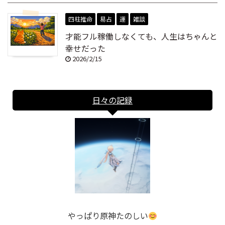
四柱推命
易占
運
雑談
才能フル稼働しなくても、人生はちゃんと
幸せだった
2026/2/15
日々の記録
やっぱり原神たのしい