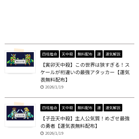
四柱推命
天中殺
無料配布
運
運気解説
【寅卯天中殺】この世界は狭すぎる！ス
ケールが桁違いの最強アタッカー【運気
表無料配布】
2026/1/19
四柱推命
天中殺
無料配布
運
運気解説
【子丑天中殺】主人公気質！めざせ最強
の勇者【運気表無料配布】
2026/1/19