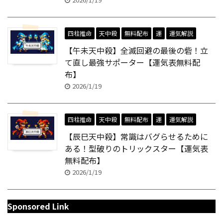
四柱推命
天中殺
無料配布
運
運気解説
【午未天中殺】全滅回避の最後の砦！立
て直し最強サポーター【運気表無料配
布】
2026/1/19
四柱推命
天中殺
無料配布
運
運気解説
【辰巳天中殺】常識はバグらせるために
ある！型破りのトリックスター【運気表
無料配布】
2026/1/19
Sponsored Link