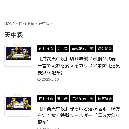
貼交帖 -はりまぜちょう-
HOME
>
四柱推命
>
天中殺
>
天中殺
四柱推命
天中殺
無料配布
運
運気解説
【戌亥天中殺】切れ味鋭い頭脳が武器！
一言で流れを変えるカリスマ軍師【運気
表無料配布】
2026/1/19
四柱推命
天中殺
無料配布
運
運気解説
【申酉天中殺】守るほど運が巡る！味方
を守り抜く鉄壁シールダー【運気表無料
配布】
2026/1/19