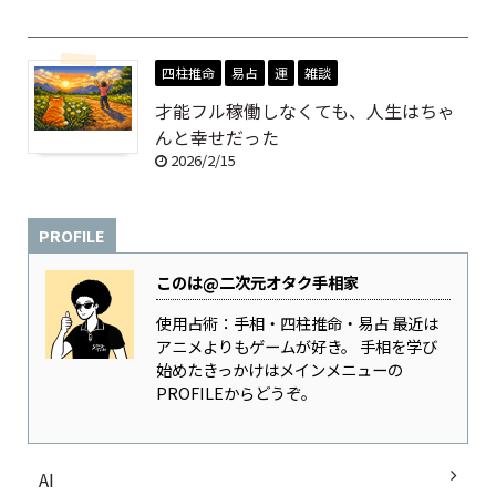
四柱推命
易占
運
雑談
才能フル稼働しなくても、人生はちゃ
んと幸せだった
2026/2/15
PROFILE
このは@二次元オタク手相家
使用占術：手相・四柱推命・易占 最近は
アニメよりもゲームが好き。 手相を学び
始めたきっかけはメインメニューの
PROFILEからどうぞ。
AI