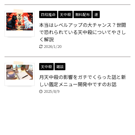
四柱推命
天中殺
無料配布
運
本当はレベルアップの大チャンス？世間
で恐れられている天中殺についてやさし
く解説
2026/1/20
天中殺
雑談
月天中殺の影響をガチでくらった話と新
しい鑑定メニュー開発中ですのお話
2025/8/9