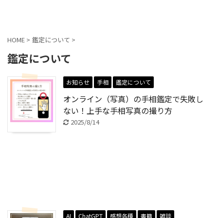
貼交帖 -はりまぜちょう-
HOME
>
鑑定について
>
鑑定について
お知らせ
手相
鑑定について
オンライン（写真）の手相鑑定で失敗し
ない！上手な手相写真の撮り方
2025/8/14
AI
ChatGPT
感想各種
書籍
雑談