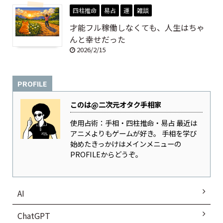
四柱推命
易占
運
雑談
才能フル稼働しなくても、人生はちゃ
んと幸せだった
2026/2/15
PROFILE
このは@二次元オタク手相家
使用占術：手相・四柱推命・易占 最近は
アニメよりもゲームが好き。 手相を学び
始めたきっかけはメインメニューの
PROFILEからどうぞ。
AI
ChatGPT