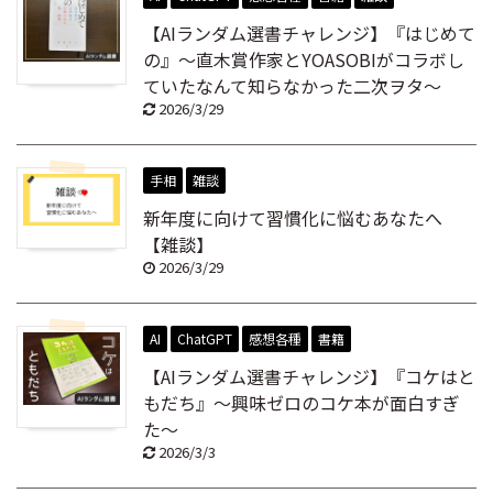
【AIランダム選書チャレンジ】『はじめて
の』～直木賞作家とYOASOBIがコラボし
ていたなんて知らなかった二次ヲタ～
2026/3/29
手相
雑談
新年度に向けて習慣化に悩むあなたへ
【雑談】
2026/3/29
AI
ChatGPT
感想各種
書籍
【AIランダム選書チャレンジ】『コケはと
もだち』～興味ゼロのコケ本が面白すぎ
た～
2026/3/3