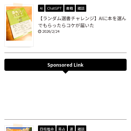
AI
ChatGPT
書籍
雑談
【ランダム選書チャレンジ】AIに本を選ん
でもらったらコケが届いた
2026/2/24
Sponsored Link
四柱推命
易占
運
雑談