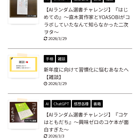
【AIランダム選書チャレンジ】『はじ
めての』～直木賞作家とYOASOBIがコ
ラボしていたなんて知らなかった二次
ヲタ～
2026/3/29
手相
雑談
新年度に向けて習慣化に悩むあなたへ
【雑談】
2026/3/29
AI
ChatGPT
感想各種
書籍
【AIランダム選書チャレンジ】『コケ
はともだち』～興味ゼロのコケ本が面
白すぎた～
2026/3/3