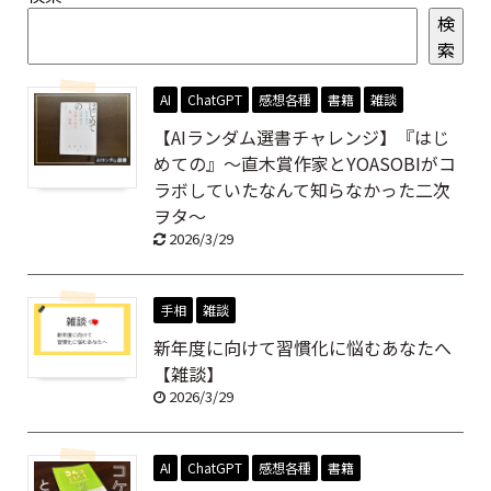
検
索
AI
ChatGPT
感想各種
書籍
雑談
【AIランダム選書チャレンジ】『はじ
めての』～直木賞作家とYOASOBIがコ
ラボしていたなんて知らなかった二次
ヲタ～
2026/3/29
手相
雑談
新年度に向けて習慣化に悩むあなたへ
【雑談】
2026/3/29
AI
ChatGPT
感想各種
書籍