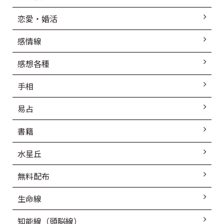
恋愛・婚活
感情線
感想各種
手相
易占
書籍
水星丘
無料配布
生命線
知能線（頭脳線）