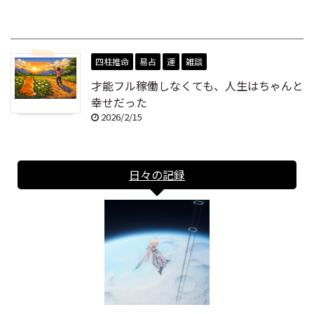
四柱推命
易占
運
雑談
才能フル稼働しなくても、人生はちゃんと
幸せだった
2026/2/15
日々の記録