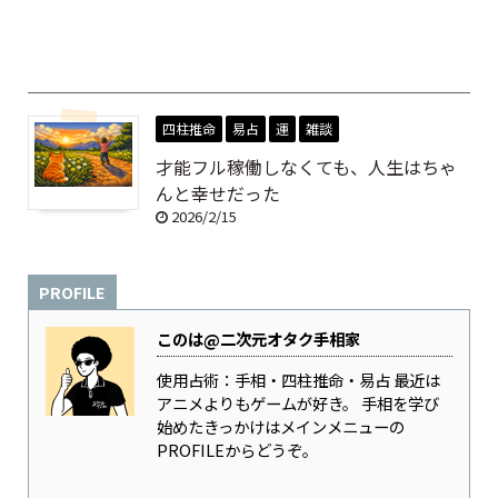
四柱推命
易占
運
雑談
才能フル稼働しなくても、人生はちゃ
んと幸せだった
2026/2/15
PROFILE
このは@二次元オタク手相家
使用占術：手相・四柱推命・易占 最近は
アニメよりもゲームが好き。 手相を学び
始めたきっかけはメインメニューの
PROFILEからどうぞ。