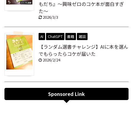
もだち』～興味ゼロのコケ本が面白すぎ
た～
2026/3/3
AI
ChatGPT
書籍
雑談
【ランダム選書チャレンジ】AIに本を選ん
でもらったらコケが届いた
2026/2/24
Sponsored Link