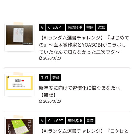
AI
ChatGPT
感想各種
書籍
雑談
【AIランダム選書チャレンジ】『はじめて
の』～直木賞作家とYOASOBIがコラボし
ていたなんて知らなかった二次ヲタ～
2026/3/29
手相
雑談
新年度に向けて習慣化に悩むあなたへ
【雑談】
2026/3/29
AI
ChatGPT
感想各種
書籍
【AIランダム選書チャレンジ】『コケはと