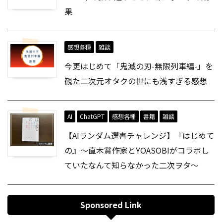
果
感想各種
雑談
今更はじめて「鬼滅の刃-無限列車編-」を
観た二次元オタクの世にも浅すぎる感想
AI
ChatGPT
感想各種
書籍
雑談
【AIランダム選書チャレンジ】『はじめて
の』～直木賞作家とYOASOBIがコラボし
ていたなんて知らなかった二次ヲタ～
Sponsored Link